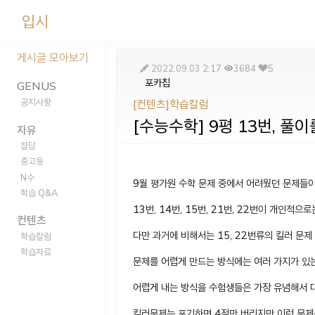
입시
게시글 모아보기
2022.09.03 2:17
3684
5
포카칩
GENUS
공지사항
[컨텐츠]학습칼럼
[수능수학] 9평 13번, 풀
자유
잡담
중고등
N수
9월 평가원 수학 문제 중에서 어려웠던 문제들이
학습 Q&A
13번, 14번, 15번, 21번, 22번이 개인적
컨텐츠
다만 과거에 비해서는 15, 22번류의 킬러 문제
학습칼럼
학습자료
문제를 어렵게 만드는 방식에는 여러 가지가 있는
어렵게 내는 방식을 수험생들은 가장 유념해서 
킬러문제는 포기하면 4점만 버리지만 이런 문제