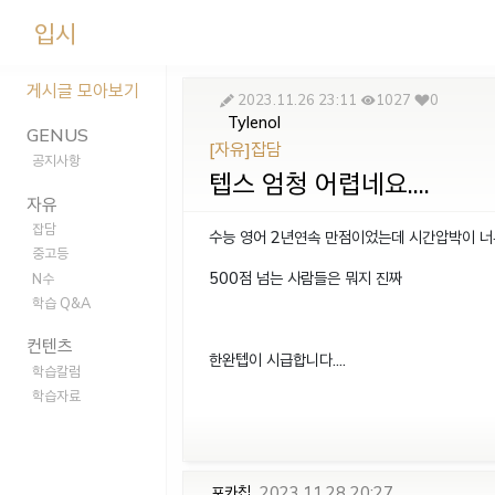
입시
게시글 모아보기
2023.11.26 23:11
1027
0
Tylenol
GENUS
[자유]잡담
공지사항
텝스 엄청 어렵네요....
자유
잡담
수능 영어 2년연속 만점이었는데 시간압박이 너무
중고등
500점 넘는 사람들은 뭐지 진짜
N수
학습 Q&A
컨텐츠
한완텝이 시급합니다....
학습칼럼
학습자료
포카칩
2023.11.28 20:27